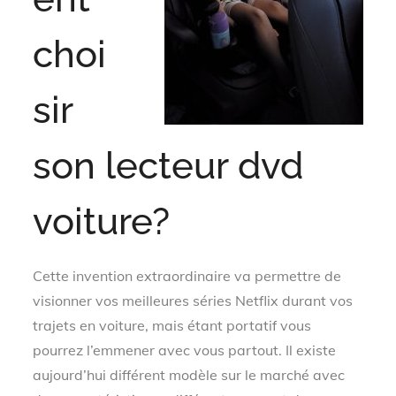
choi
sir
son lecteur dvd
voiture?
Cette invention extraordinaire va permettre de
visionner vos meilleures séries Netflix durant vos
trajets en voiture, mais étant portatif vous
pourrez l’emmener avec vous partout. Il existe
aujourd’hui différent modèle sur le marché avec