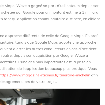
ogle Maps, Waze a gagné sa part d’utilisateurs depuis son
 rachetée par Google pour un montant estimé à 1 milliard
n tant qu’application communautaire distincte, en ciblant
e approche différente de celle de Google Maps. En bref,
nautaire, tandis que Google Maps adopte une approche
euvent alerter les autres conducteurs en cas d’accident,
 En outre, depuis son acquisition par Google, Waze a
ntaires. L’une des plus importantes est la prise en
’utilisation de l’application beaucoup plus pratique. Vous
https://www.magazine-racines.fr/itineraire-michelin
afin
t désagrément lors de votre trajet.